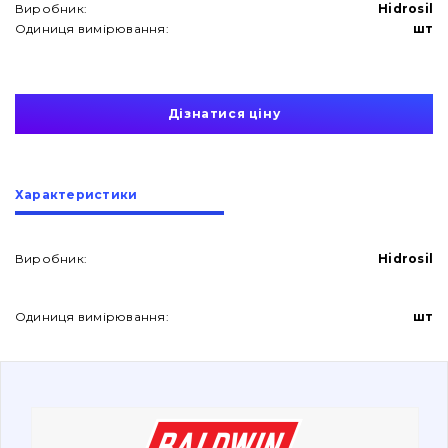
Виробник:
Hidrosil
Одиниця вимірювання:
шт
Дізнатися ціну
Про нас
Характеристики
Контакти
Виробник:
Hidrosil
Вакансії
Одиниця вимірювання:
шт
Каталог
Фільтри та мастильні матеріали
Пошук