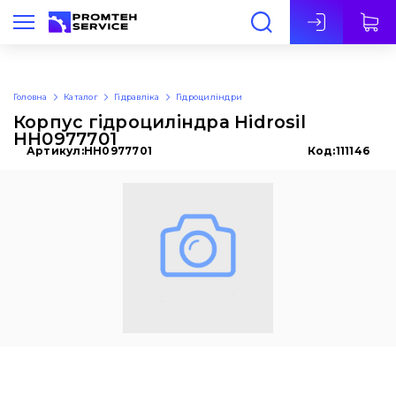
Укр
Головна
Каталог
Гідравліка
Гідроциліндри
Корпус гідроциліндра Hidrosil
HH0977701
Артикул:
HH0977701
Код:
111146