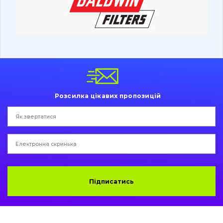
Ходова частина
Болти, гайки і елементи кріплення
Коронки, зуби, адаптери, пальці, фіксатори
Ножі, ріжучі кромки
Розсилка цікавих пропозицій
Захист (ковша, адаптера)
написати
зателефонувати
листа
Подушки амортизаційні
Пальці та Втулки
Двигун
Підписатись
Гідравліка
Трансмісія