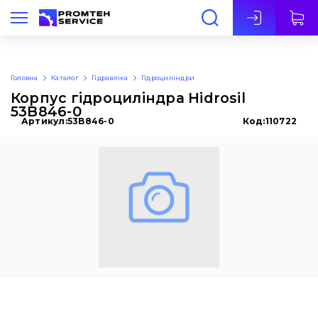
Укр
Головна
Каталог
Гідравліка
Гідроциліндри
Корпус гідроциліндра Hidrosil
53B846-0
Артикул:
53B846-0
Код:
110722