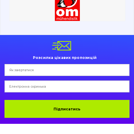
Ходова частина
Болти, гайки і елементи кріплення
Коронки, зуби, адаптери, пальці, фіксатори
Ножі, ріжучі кромки
Розсилка цікавих пропозицій
Захист (ковша, адаптера)
написати
зателефонувати
листа
Подушки амортизаційні
Пальці та Втулки
Двигун
Підписатись
Гідравліка
Трансмісія