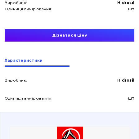
Виробник:
Hidrosil
Одиниця вимірювання:
шт
Дізнатися ціну
Про нас
Характеристики
Контакти
Виробник:
Hidrosil
Вакансії
Одиниця вимірювання:
шт
Каталог
Фільтри та мастильні матеріали
Пошук