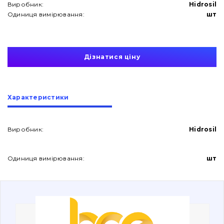
Виробник:
Hidrosil
Одиниця вимірювання:
шт
Дізнатися ціну
Про нас
Характеристики
Контакти
Виробник:
Hidrosil
Вакансії
Одиниця вимірювання:
шт
Каталог
Фільтри та мастильні матеріали
Пошук