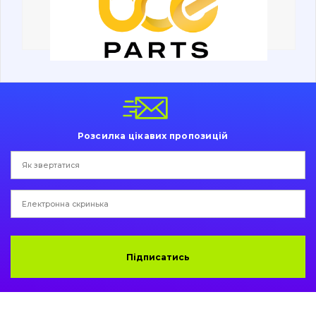
Ходова частина
Болти, гайки і елементи кріплення
Коронки, зуби, адаптери, пальці, фіксатори
Ножі, ріжучі кромки
Розсилка цікавих пропозицій
Захист (ковша, адаптера)
написати
зателефонувати
листа
Подушки амортизаційні
Пальці та Втулки
Двигун
Підписатись
Гідравліка
Трансмісія