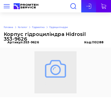
Укр
Головна
Каталог
Гідравліка
Гідроциліндри
Корпус гідроциліндра Hidrosil
353-9626
Артикул:
353-9626
Код:
110288