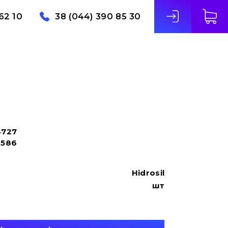
62 10
38 (044) 390 85 30
3727
0586
Hidrosil
шт