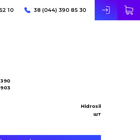
62 10
38 (044) 390 85 30
6390
1903
Hidrosil
шт