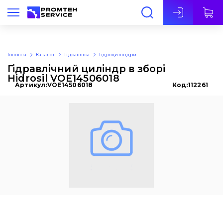
Укр
Головна
Каталог
Гідравліка
Гідроциліндри
Гідравлічний циліндр в зборі
Hidrosil VOE14506018
Артикул:
VOE14506018
Код:
112261