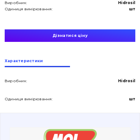
Виробник:
Hidrosil
Одиниця вимірювання:
шт
Дізнатися ціну
Про нас
Характеристики
Контакти
Виробник:
Hidrosil
Вакансії
Одиниця вимірювання:
шт
Каталог
Фільтри та мастильні матеріали
Пошук