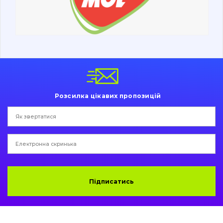
Ходова частина
Болти, гайки і елементи кріплення
Коронки, зуби, адаптери, пальці, фіксатори
Ножі, ріжучі кромки
Розсилка цікавих пропозицій
Захист (ковша, адаптера)
написати
зателефонувати
листа
Подушки амортизаційні
Пальці та Втулки
Двигун
Підписатись
Гідравліка
Трансмісія