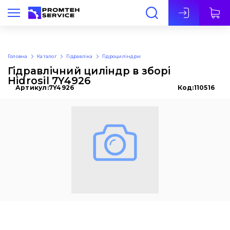
Укр
Головна
Каталог
Гідравліка
Гідроциліндри
Гідравлічний циліндр в зборі
Hidrosil 7Y4926
Артикул:
7Y4926
Код:
110516