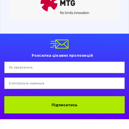
Ходова частина
Болти, гайки і елементи кріплення
Коронки, зуби, адаптери, пальці, фіксатори
Ножі, ріжучі кромки
Розсилка цікавих пропозицій
Захист (ковша, адаптера)
написати
зателефонувати
листа
Подушки амортизаційні
Пальці та Втулки
Двигун
Підписатись
Гідравліка
Трансмісія