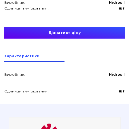
Виробник:
Hidrosil
Одиниця вимірювання:
шт
Дізнатися ціну
Про нас
Характеристики
Контакти
Виробник:
Hidrosil
Вакансії
Одиниця вимірювання:
шт
Каталог
Фільтри та мастильні матеріали
Пошук