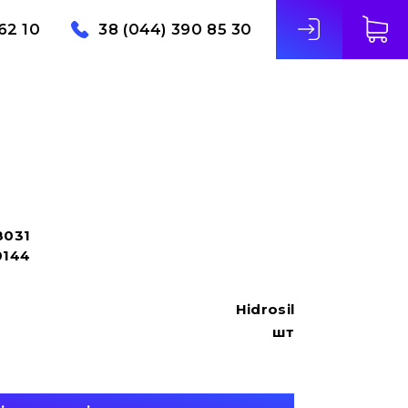
62 10
38 (044) 390 85 30
8031
0144
Hidrosil
шт