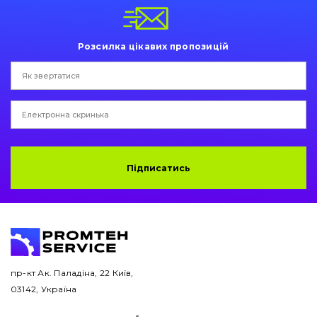
Пальці та Втулки
Двигун
Розсилка цікавих пропозицій
Гідравліка
Трансмісія
Рама і кузов
Підписатись
Ковші
Навісне обладнання
Буровий інструмент
Дорожня фреза
пр-кт Ак. Паладіна, 22 Київ,
03142, Україна
Електрообладнання