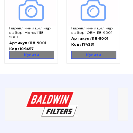
Вакансії
Гідравлічний циліндр
Гідравлічний циліндр
Каталог
в зборі Hidrosil 118-
в зборі OEM 118-9001
9001
Артикул:
118-9001
Фільтри та мастильні матеріали
Артикул:
118-9001
Код:
174231
Код:
109457
Пошук
Купити
Купити
Ходова частина
Болти, гайки і елементи кріплення
Коронки, зуби, адаптери, пальці, фіксатори
Ножі, ріжучі кромки
Захист (ковша, адаптера)
написати
зателефонувати
листа
Подушки амортизаційні