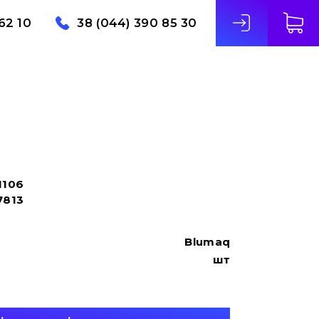
62 10
38 (044) 390 85 30
1106
7813
Blumaq
шт