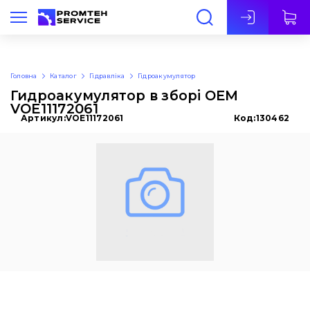
Укр
Головна
Каталог
Гідравліка
Гідроакумулятор
Гидроакумулятор в зборі OEM
VOE11172061
Артикул:
VOE11172061
Код:
130462