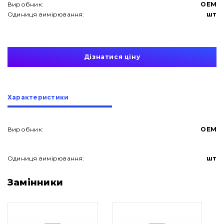
Виробник:
OEM
Одиниця вимірювання:
шт
Дізнатися ціну
Характеристики
Виробник:
OEM
Одиниця вимірювання:
шт
Про нас
Замінники
Контакти