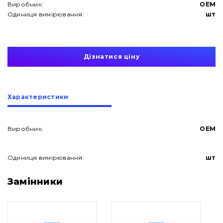
Виробник:
OEM
Одиниця вимірювання:
шт
Дізнатися ціну
Характеристики
Виробник:
OEM
Одиниця вимірювання:
шт
Про нас
Замінники
Контакти