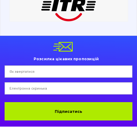
Ходова частина
Болти, гайки і елементи кріплення
Коронки, зуби, адаптери, пальці, фіксатори
Ножі, ріжучі кромки
Розсилка цікавих пропозицій
Захист (ковша, адаптера)
написати
зателефонувати
листа
Подушки амортизаційні
Пальці та Втулки
Двигун
Підписатись
Гідравліка
Трансмісія