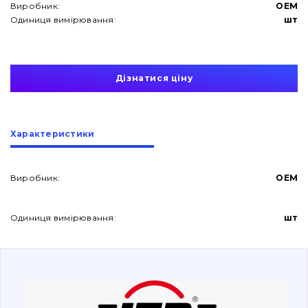
Виробник:
OEM
Одиниця вимірювання:
шт
Дізнатися ціну
Про нас
Характеристики
Контакти
Виробник:
OEM
Вакансії
Одиниця вимірювання:
шт
Каталог
Фільтри та мастильні матеріали
Пошук