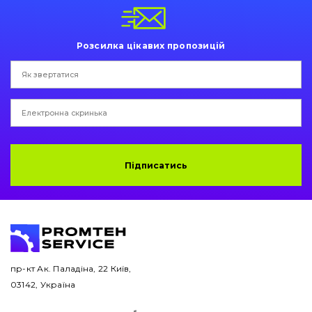
Пальці та Втулки
Двигун
Розсилка цікавих пропозицій
Гідравліка
Трансмісія
Рама і кузов
Підписатись
Ковші
Навісне обладнання
Буровий інструмент
Дорожня фреза
пр-кт Ак. Паладіна, 22 Київ,
03142, Україна
Електрообладнання