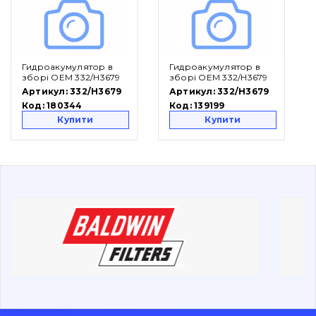
Вакансії
Каталог
Гидроакумулятор в
Гидроакумулятор в
зборі OEM 332/H3679
зборі OEM 332/H3679
Артикул:
332/H3679
Артикул:
332/H3679
Фільтри та мастильні матеріали
Код:
180344
Код:
139199
Пошук
Купити
Купити
Ходова частина
Болти, гайки і елементи кріплення
Коронки, зуби, адаптери, пальці, фіксатори
Ножі, ріжучі кромки
Захист (ковша, адаптера)
написати
зателефонувати
листа
Подушки амортизаційні