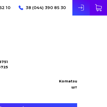
62 10
38 (044) 390 85 30
3751
6725
Komatsu
шт