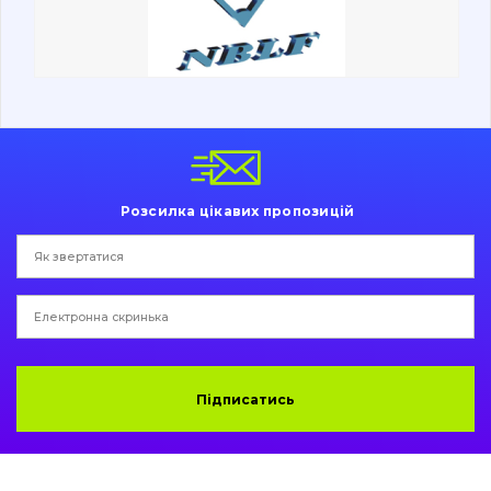
Ходова частина
Болти, гайки і елементи кріплення
Коронки, зуби, адаптери, пальці, фіксатори
Ножі, ріжучі кромки
Розсилка цікавих пропозицій
Захист (ковша, адаптера)
написати
зателефонувати
листа
Подушки амортизаційні
Пальці та Втулки
Двигун
Підписатись
Гідравліка
Трансмісія