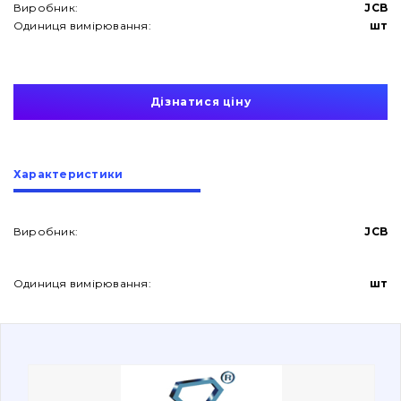
Виробник:
JCB
Одиниця вимірювання:
шт
Дізнатися ціну
Про нас
Характеристики
Контакти
Виробник:
JCB
Вакансії
Одиниця вимірювання:
шт
Каталог
Фільтри та мастильні матеріали
Пошук