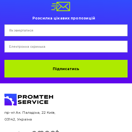
Пальці та Втулки
Двигун
Розсилка цікавих пропозицій
Гідравліка
Трансмісія
Рама і кузов
Підписатись
Ковші
Навісне обладнання
Буровий інструмент
Дорожня фреза
пр-кт Ак. Паладіна, 22 Київ,
03142, Україна
Електрообладнання