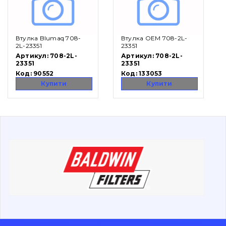
Вакансії
Втулка Blumaq 708-
Втулка OEM 708-2L-
Каталог
2L-23351
23351
Артикул:
708-2L-
Артикул:
708-2L-
23351
23351
Фільтри та мастильні матеріали
Код:
90552
Код:
133053
Пошук
Купити
Купити
Ходова частина
Болти, гайки і елементи кріплення
Коронки, зуби, адаптери, пальці, фіксатори
Ножі, ріжучі кромки
Захист (ковша, адаптера)
написати
зателефонувати
листа
Подушки амортизаційні