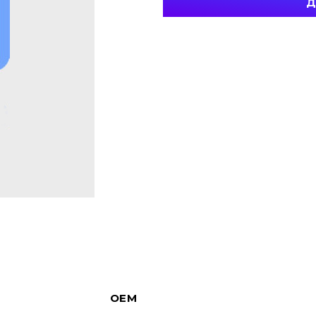
Д
OEM