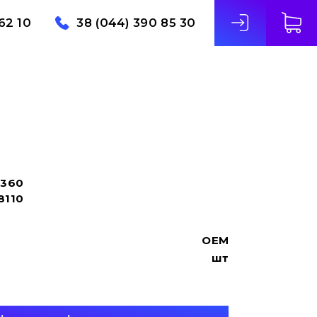
62 10
38 (044) 390 85 30
3360
8110
OEM
шт