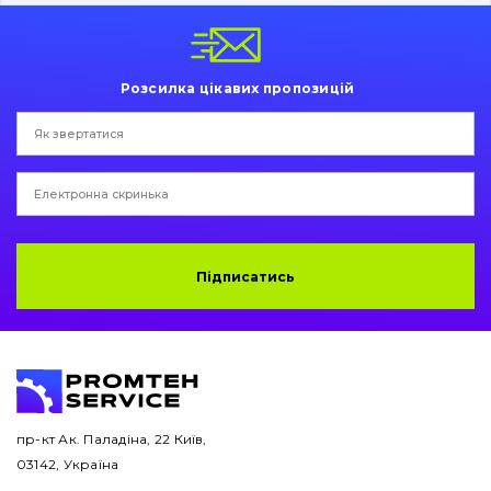
Пальці та Втулки
Двигун
Розсилка цікавих пропозицій
Гідравліка
Трансмісія
Рама і кузов
Ковші
Підписатись
Навісне обладнання
Буровий інструмент
Дорожня фреза
пр-кт Ак. Паладіна, 22 Київ,
03142, Україна
Електрообладнання