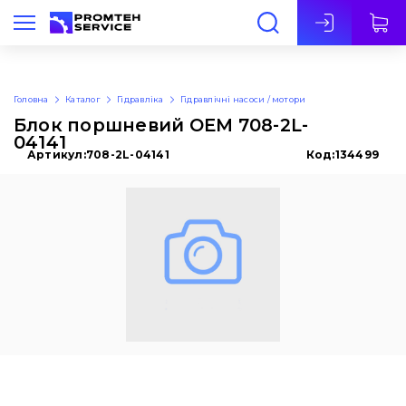
Укр
Головна
Каталог
Гідравліка
Гідравлічні насоси / мотори
Блок поршневий OEM 708-2L-
04141
Артикул:
708-2L-04141
Код:
134499