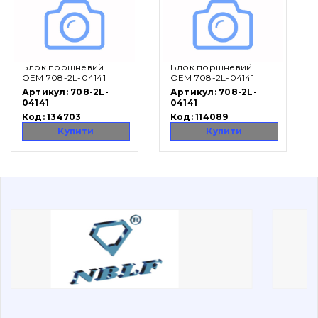
Вакансії
Блок поршневий
Блок поршневий
Каталог
OEM 708-2L-04141
OEM 708-2L-04141
Артикул:
708-2L-
Артикул:
708-2L-
Фільтри та мастильні матеріали
04141
04141
Код:
134703
Код:
114089
Пошук
Купити
Купити
Ходова частина
Болти, гайки і елементи кріплення
Коронки, зуби, адаптери, пальці, фіксатори
Ножі, ріжучі кромки
Захист (ковша, адаптера)
написати
зателефонувати
листа
Подушки амортизаційні