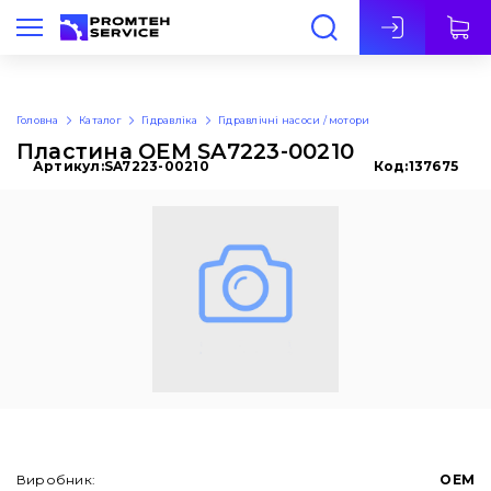
Укр
Головна
Каталог
Гідравліка
Гідравлічні насоси / мотори
Пластина OEM SA7223-00210
Артикул:
SA7223-00210
Код:
137675
Виробник:
OEM