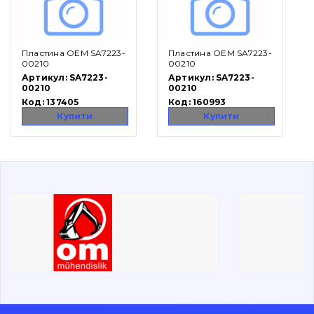
Вакансії
Пластина OEM SA7223-
Пластина OEM SA7223-
Каталог
00210
00210
Артикул:
SA7223-
Артикул:
SA7223-
00210
00210
Фільтри та мастильні матеріали
Код:
137405
Код:
160993
Пошук
Купити
Купити
Ходова частина
Болти, гайки і елементи кріплення
Коронки, зуби, адаптери, пальці, фіксатори
Ножі, ріжучі кромки
Захист (ковша, адаптера)
написати
зателефонувати
листа
Подушки амортизаційні