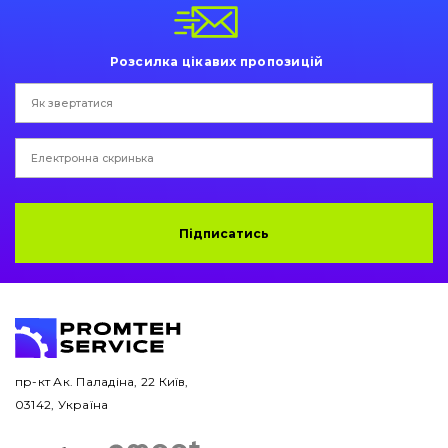
Пальці та Втулки
Двигун
Розсилка цікавих пропозицій
Гідравліка
Трансмісія
Рама і кузов
Підписатись
Ковші
Навісне обладнання
Буровий інструмент
Дорожня фреза
пр-кт Ак. Паладіна, 22 Київ,
03142, Україна
Електрообладнання