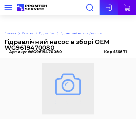
Укр
Головна
Каталог
Гідравліка
Гідравлічні насоси / мотори
Гідравлічний насос в зборі OEM
WG9619470080
Артикул:
WG9619470080
Код:
156871