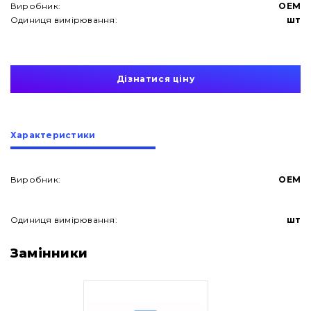
Виробник:
OEM
Одиниця вимірювання:
шт
Дізнатися ціну
Характеристики
Виробник:
OEM
Одиниця вимірювання:
шт
Про нас
Замінники
Контакти