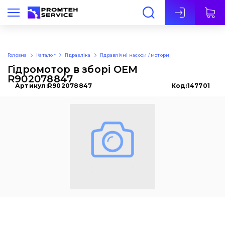
Укр
Головна
Каталог
Гідравліка
Гідравлічні насоси / мотори
Гідромотор в зборі OEM
R902078847
Артикул:
R902078847
Код:
147701