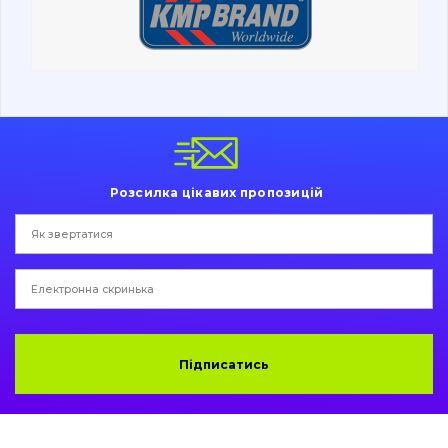
Ходова частина
Болти, гайки і елементи кріплення
Коронки, зуби, адаптери, пальці, фіксатори
Ножі, ріжучі кромки
Розсилка цікавих пропозицій
Захист (ковша, адаптера)
написати
зателефонувати
листа
Подушки амортизаційні
Пальці та Втулки
Двигун
Підписатись
Гідравліка
Трансмісія