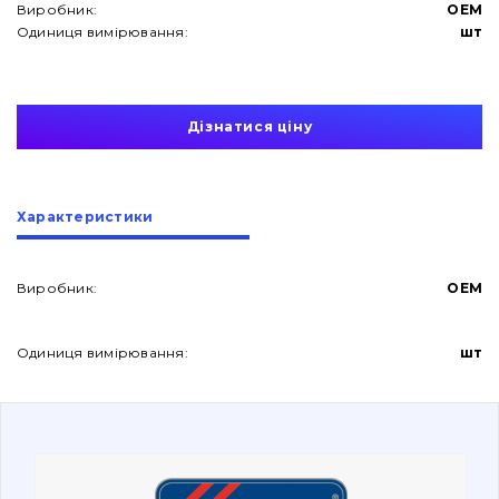
Виробник:
OEM
Одиниця вимірювання:
шт
Дізнатися ціну
Про нас
Характеристики
Контакти
Виробник:
OEM
Вакансії
Одиниця вимірювання:
шт
Каталог
Фільтри та мастильні матеріали
Пошук