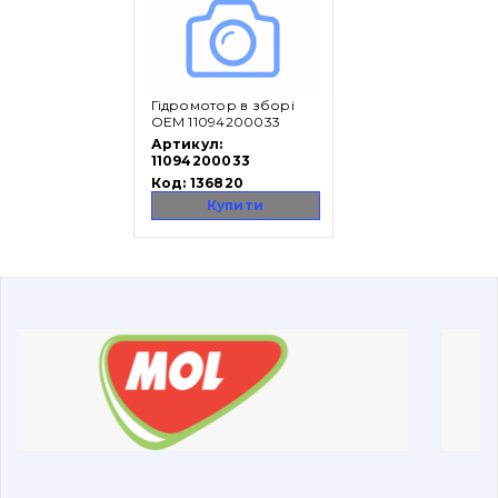
Вакансії
Гідромотор в зборі
Каталог
OEM 11094200033
Артикул:
Фільтри та мастильні матеріали
11094200033
Код:
136820
Пошук
Купити
Ходова частина
Болти, гайки і елементи кріплення
Коронки, зуби, адаптери, пальці, фіксатори
Ножі, ріжучі кромки
Захист (ковша, адаптера)
написати
зателефонувати
листа
Подушки амортизаційні