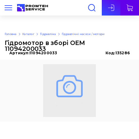
Укр
Головна
Каталог
Гідравліка
Гідравлічні насоси / мотори
Гідромотор в зборі OEM
11094200033
Артикул:
11094200033
Код:
135286