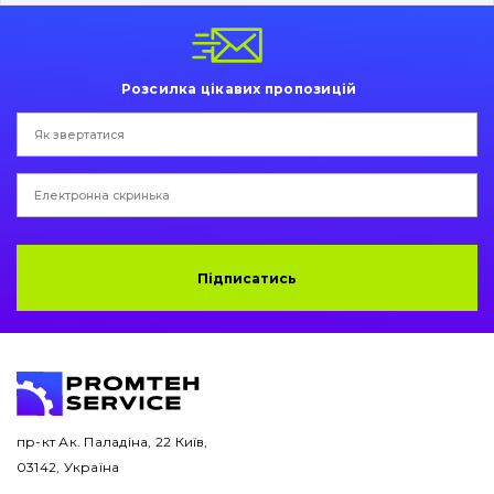
Пальці та Втулки
Двигун
Розсилка цікавих пропозицій
Гідравліка
Трансмісія
Рама і кузов
Ковші
Підписатись
Навісне обладнання
Буровий інструмент
Дорожня фреза
пр-кт Ак. Паладіна, 22 Київ,
03142, Україна
Електрообладнання