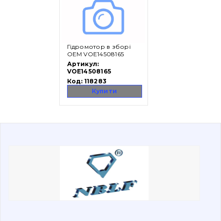
Вакансії
Гідромотор в зборі
Каталог
OEM VOE14508165
Артикул:
Фільтри та мастильні матеріали
VOE14508165
Код:
118283
Пошук
Купити
Ходова частина
Болти, гайки і елементи кріплення
Коронки, зуби, адаптери, пальці, фіксатори
Ножі, ріжучі кромки
Захист (ковша, адаптера)
написати
зателефонувати
листа
Подушки амортизаційні