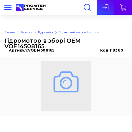
Укр
Головна
Каталог
Гідравліка
Гідравлічні насоси / мотори
Гідромотор в зборі OEM
VOE14508165
Артикул:
VOE14508165
Код:
118380