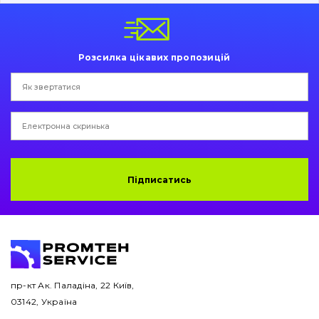
Пальці та Втулки
Двигун
Розсилка цікавих пропозицій
Гідравліка
Трансмісія
Рама і кузов
Ковші
Підписатись
Навісне обладнання
Буровий інструмент
Дорожня фреза
пр-кт Ак. Паладіна, 22 Київ,
03142, Україна
Електрообладнання