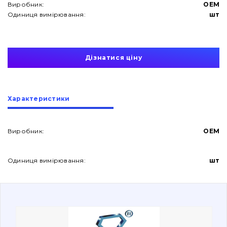
Виробник:
OEM
Одиниця вимірювання:
шт
Дізнатися ціну
Про нас
Характеристики
Контакти
Виробник:
OEM
Вакансії
Одиниця вимірювання:
шт
Каталог
Фільтри та мастильні матеріали
Пошук