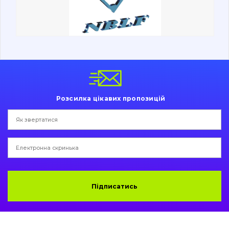
Ходова частина
Болти, гайки і елементи кріплення
Коронки, зуби, адаптери, пальці, фіксатори
Ножі, ріжучі кромки
Розсилка цікавих пропозицій
Захист (ковша, адаптера)
написати
зателефонувати
листа
Подушки амортизаційні
Пальці та Втулки
Двигун
Підписатись
Гідравліка
Трансмісія