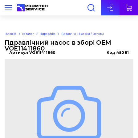
Укр
Головна
Каталог
Гідравліка
Гідравлічні насоси / мотори
Гідравлічний насос в зборі OEM
VOE11411860
Артикул:
VOE11411860
Код:
45081