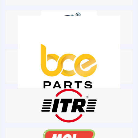
Двигун
Гідравліка
Трансмісія
Рама і кузов
Ковші
Навісне обладнання
Буровий інструмент
Дорожня фреза
Електрообладнання
Інше