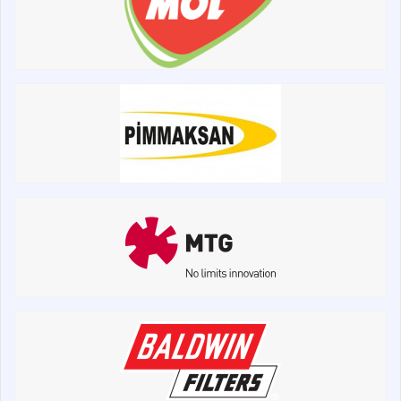
Пошук
написати
зателефонувати
листа