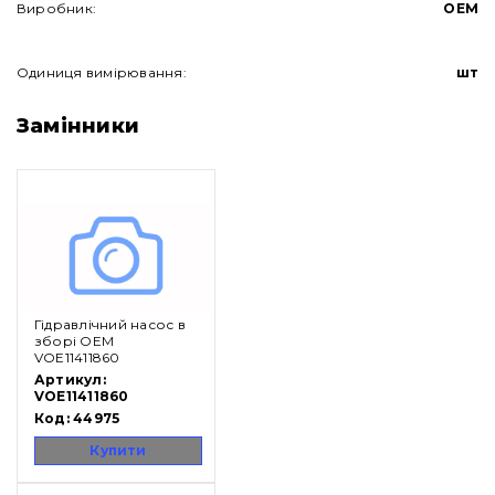
Виробник:
OEM
Одиниця вимірювання:
шт
Замінники
Гідравлічний насос в
зборі OEM
Про нас
VOE11411860
Артикул:
VOE11411860
Контакти
Код:
44975
Купити
Вакансії