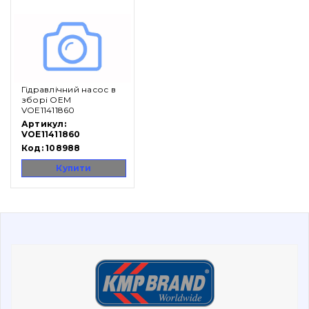
Каталог
Фільтри та мастильні матеріали
Гідравлічний насос в
зборі OEM
Ходова частина
VOE11411860
Артикул:
VOE11411860
Болти, гайки і елементи кріплення
Код:
108988
Купити
Коронки, зуби, адаптери, пальці, фіксатори
Ножі, ріжучі кромки
Захист (ковша, адаптера)
Подушки амортизаційні
Пальці та Втулки