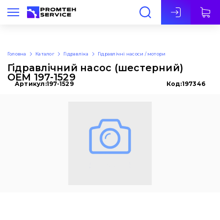
Укр
Головна
Каталог
Гідравліка
Гідравлічні насоси / мотори
Гідравлічний насос (шестерний)
OEM 197-1529
Артикул:
197-1529
Код:
197346