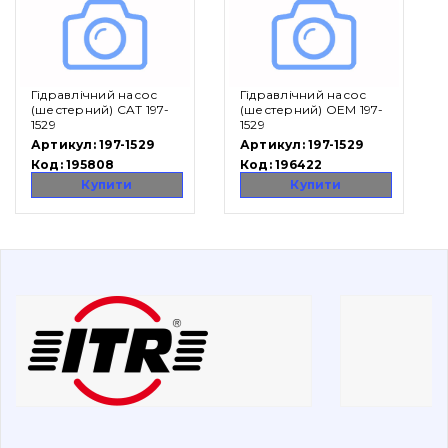
Вакансії
Гідравлічний насос
Гідравлічний насос
Каталог
(шестерний) CAT 197-
(шестерний) OEM 197-
1529
1529
Фільтри та мастильні матеріали
Артикул:
197-1529
Артикул:
197-1529
Код:
195808
Код:
196422
Пошук
Купити
Купити
Ходова частина
Болти, гайки і елементи кріплення
Коронки, зуби, адаптери, пальці, фіксатори
Ножі, ріжучі кромки
Захист (ковша, адаптера)
написати
зателефонувати
листа
Подушки амортизаційні