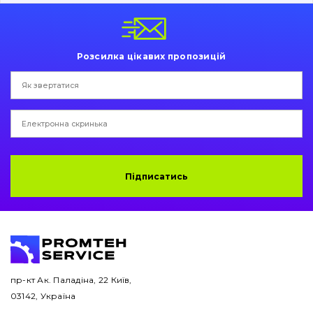
Пальці та Втулки
Двигун
Розсилка цікавих пропозицій
Гідравліка
Трансмісія
Рама і кузов
Ковші
Підписатись
Навісне обладнання
Буровий інструмент
Дорожня фреза
пр-кт Ак. Паладіна, 22 Київ,
03142, Україна
Електрообладнання