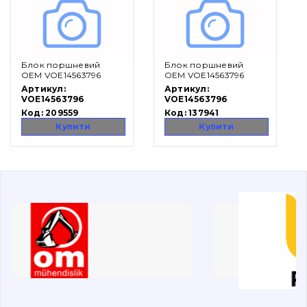
Вакансії
Блок поршневий
Блок поршневий
Каталог
OEM VOE14563796
OEM VOE14563796
Артикул:
Артикул:
Фільтри та мастильні матеріали
VOE14563796
VOE14563796
Код:
209559
Код:
137941
Пошук
Купити
Купити
Ходова частина
Болти, гайки і елементи кріплення
Коронки, зуби, адаптери, пальці, фіксатори
Ножі, ріжучі кромки
Захист (ковша, адаптера)
написати
зателефонувати
листа
Подушки амортизаційні