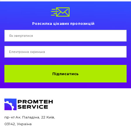
Пальці та Втулки
Двигун
Розсилка цікавих пропозицій
Гідравліка
Трансмісія
Рама і кузов
Ковші
Підписатись
Навісне обладнання
Буровий інструмент
Дорожня фреза
пр-кт Ак. Паладіна, 22 Київ,
03142, Україна
Електрообладнання