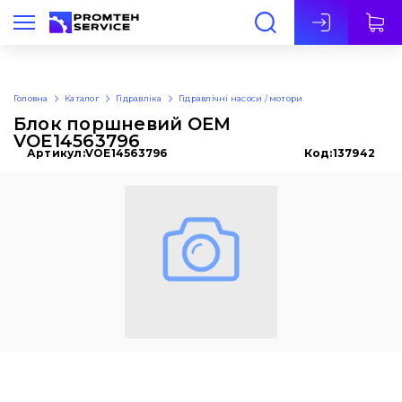
Укр
Головна
Каталог
Гідравліка
Гідравлічні насоси / мотори
Блок поршневий OEM
VOE14563796
Артикул:
VOE14563796
Код:
137942