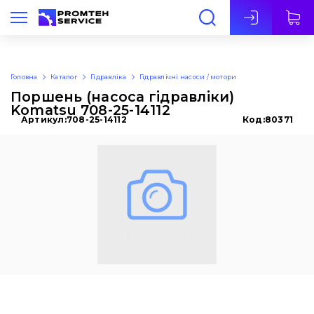
Укр
Головна
Каталог
Гідравліка
Гідравлічні насоси / мотори
Поршень (насоса гідравліки)
Komatsu 708-25-14112
Артикул:
708-25-14112
Код:
80371