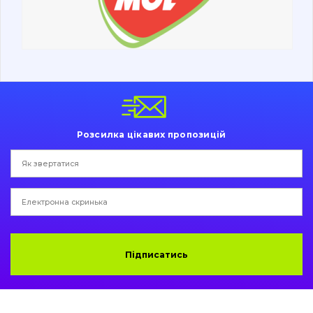
Ходова частина
Болти, гайки і елементи кріплення
Коронки, зуби, адаптери, пальці, фіксатори
Ножі, ріжучі кромки
Розсилка цікавих пропозицій
Захист (ковша, адаптера)
написати
зателефонувати
листа
Подушки амортизаційні
Пальці та Втулки
Двигун
Підписатись
Гідравліка
Трансмісія