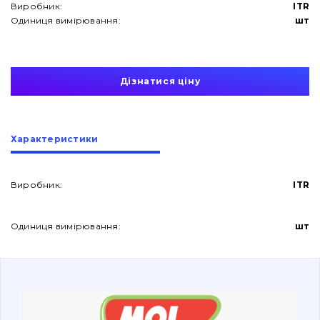
Виробник:
ITR
Одиниця вимірювання:
шт
Дізнатися ціну
Про нас
Характеристики
Контакти
Виробник:
ITR
Вакансії
Одиниця вимірювання:
шт
Каталог
Фільтри та мастильні матеріали
Пошук