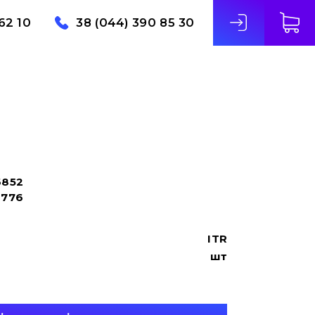
62 10
38 (044) 390 85 30
6852
1776
ITR
шт