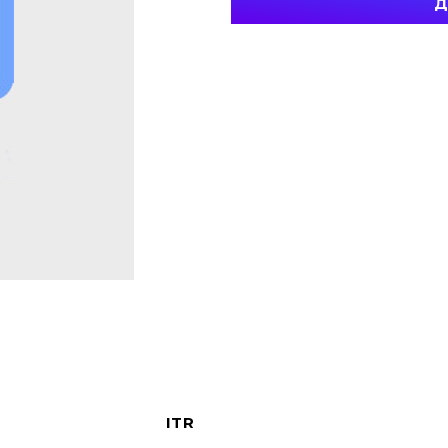
Д
ITR