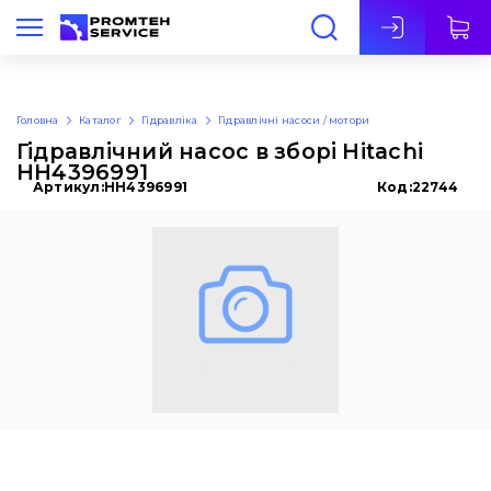
Укр
Головна
Каталог
Гідравліка
Гідравлічні насоси / мотори
Гідравлічний насос в зборі Hitachi
HH4396991
Артикул:
HH4396991
Код:
22744