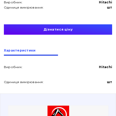
Виробник:
Hitachi
Одиниця вимірювання:
шт
Дізнатися ціну
Про нас
Характеристики
Контакти
Виробник:
Hitachi
Вакансії
Одиниця вимірювання:
шт
Каталог
Фільтри та мастильні матеріали
Пошук