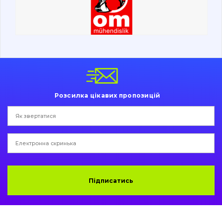
Ходова частина
Болти, гайки і елементи кріплення
Коронки, зуби, адаптери, пальці, фіксатори
Ножі, ріжучі кромки
Розсилка цікавих пропозицій
Захист (ковша, адаптера)
написати
зателефонувати
листа
Подушки амортизаційні
Пальці та Втулки
Двигун
Підписатись
Гідравліка
Трансмісія