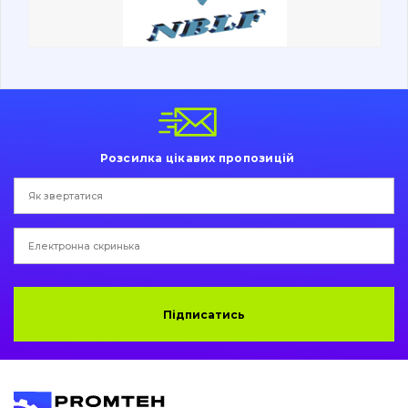
Ходова частина
Болти, гайки і елементи кріплення
Коронки, зуби, адаптери, пальці, фіксатори
Ножі, ріжучі кромки
Розсилка цікавих пропозицій
Захист (ковша, адаптера)
написати
зателефонувати
листа
Подушки амортизаційні
Пальці та Втулки
Двигун
Підписатись
Гідравліка
Трансмісія