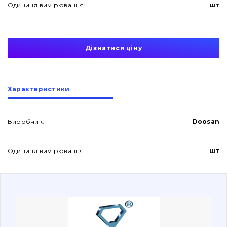
Одиниця вимірювання:
шт
Дізнатися ціну
Про нас
Характеристики
Контакти
Виробник:
Doosan
Одиниця вимірювання:
шт
Вакансії
Каталог
Фільтри та мастильні матеріали
Пошук