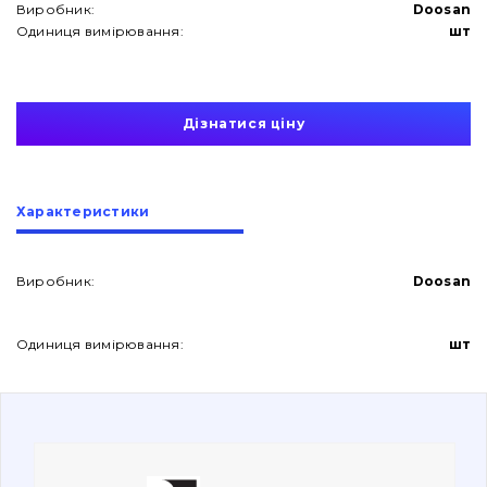
Виробник:
Doosan
Одиниця вимірювання:
шт
Дізнатися ціну
Про нас
Характеристики
Контакти
Виробник:
Doosan
Вакансії
Одиниця вимірювання:
шт
Каталог
Фільтри та мастильні матеріали
Пошук