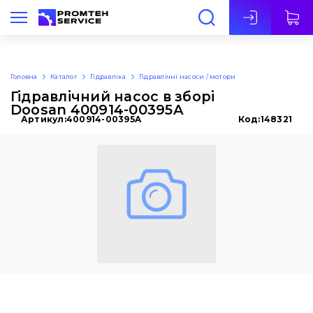
Укр
Головна
Каталог
Гідравліка
Гідравлічні насоси / мотори
Гідравлічний насос в зборі
Doosan 400914-00395A
Артикул:
400914-00395A
Код:
148321