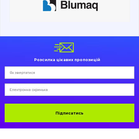
Ходова частина
Болти, гайки і елементи кріплення
Коронки, зуби, адаптери, пальці, фіксатори
Ножі, ріжучі кромки
Розсилка цікавих пропозицій
Захист (ковша, адаптера)
написати
зателефонувати
листа
Подушки амортизаційні
Пальці та Втулки
Двигун
Підписатись
Гідравліка
Трансмісія