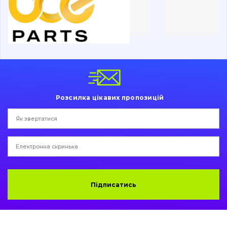
Ходова частина
Болти, гайки і елементи кріплення
Коронки, зуби, адаптери, пальці, фіксатори
Ножі, ріжучі кромки
Розсилка цікавих пропозицій
Захист (ковша, адаптера)
написати
зателефонувати
листа
Подушки амортизаційні
Пальці та Втулки
Двигун
Підписатись
Гідравліка
Трансмісія