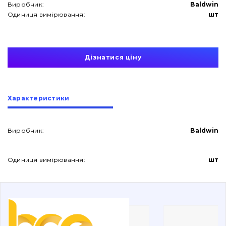
Виробник:
Baldwin
Одиниця вимірювання:
шт
Дізнатися ціну
Про нас
Характеристики
Контакти
Виробник:
Baldwin
Вакансії
Одиниця вимірювання:
шт
Каталог
Фільтри та мастильні матеріали
Пошук