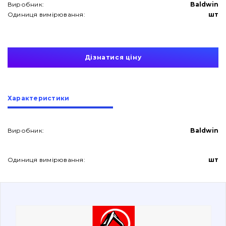
Виробник:
Baldwin
Одиниця вимірювання:
шт
Дізнатися ціну
Про нас
Характеристики
Контакти
Виробник:
Baldwin
Вакансії
Одиниця вимірювання:
шт
Каталог
Фільтри та мастильні матеріали
Пошук