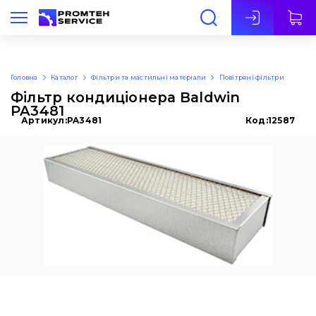
Укр
Головна
Каталог
Фільтри та мастильні матеріали
Повітряні фільтри
Фільтр кондиціонера Baldwin
PA3481
Артикул:
PA3481
Код:
12587