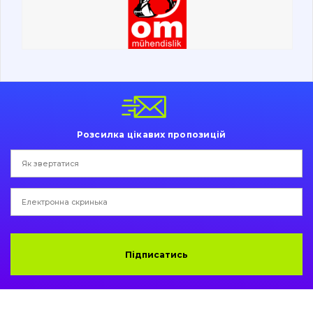
Ходова частина
Болти, гайки і елементи кріплення
Коронки, зуби, адаптери, пальці, фіксатори
Ножі, ріжучі кромки
Розсилка цікавих пропозицій
Захист (ковша, адаптера)
написати
зателефонувати
листа
Подушки амортизаційні
Пальці та Втулки
Двигун
Підписатись
Гідравліка
Трансмісія