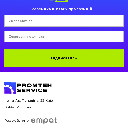
Розсилка цікавих пропозицій
Двигун
Гідравліка
Трансмісія
Рама і кузов
Підписатись
Ковші
Навісне обладнання
Буровий інструмент
пр-кт Ак. Паладіна, 22 Київ,
Дорожня фреза
03142, Україна
Електрообладнання
Розроблено