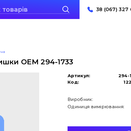
38 (067) 327 
уна
ишки OEM 294-1733
Артикул:
294-
Код:
12
Виробник:
Одиниця вимірювання: