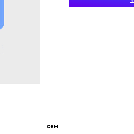
Д
OEM