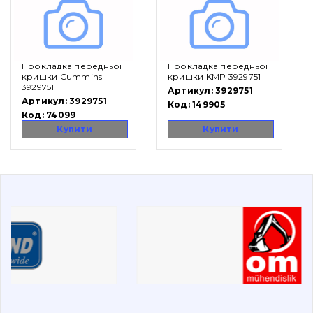
Вакансії
Прокладка передньої
Прокладка передньої
Каталог
кришки Cummins
кришки KMP 3929751
3929751
Артикул:
3929751
Фільтри та мастильні матеріали
Артикул:
3929751
Код:
149905
Код:
74099
Пошук
Купити
Купити
Ходова частина
Болти, гайки і елементи кріплення
Коронки, зуби, адаптери, пальці, фіксатори
Ножі, ріжучі кромки
Захист (ковша, адаптера)
написати
зателефонувати
листа
Подушки амортизаційні