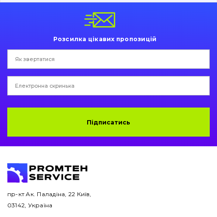
Пальці та Втулки
Двигун
Розсилка цікавих пропозицій
Гідравліка
Трансмісія
Рама і кузов
Ковші
Підписатись
Навісне обладнання
Буровий інструмент
Дорожня фреза
пр-кт Ак. Паладіна, 22 Київ,
03142, Україна
Електрообладнання