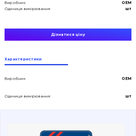
Виробник:
OEM
Одиниця вимірювання:
шт
Дізнатися ціну
Про нас
Характеристики
Контакти
Виробник:
OEM
Вакансії
Одиниця вимірювання:
шт
Каталог
Фільтри та мастильні матеріали
Пошук