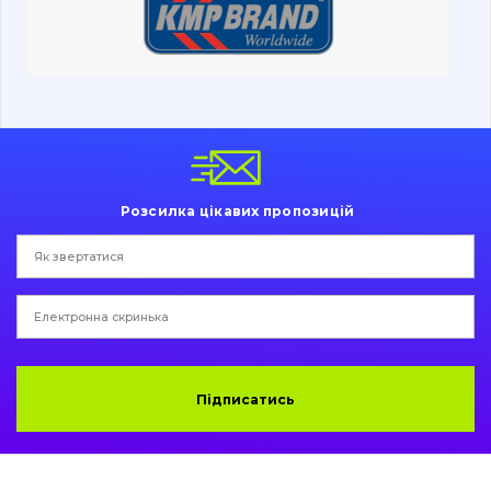
Ходова частина
Болти, гайки і елементи кріплення
Коронки, зуби, адаптери, пальці, фіксатори
Ножі, ріжучі кромки
Розсилка цікавих пропозицій
Захист (ковша, адаптера)
написати
зателефонувати
листа
Подушки амортизаційні
Пальці та Втулки
Двигун
Підписатись
Гідравліка
Трансмісія