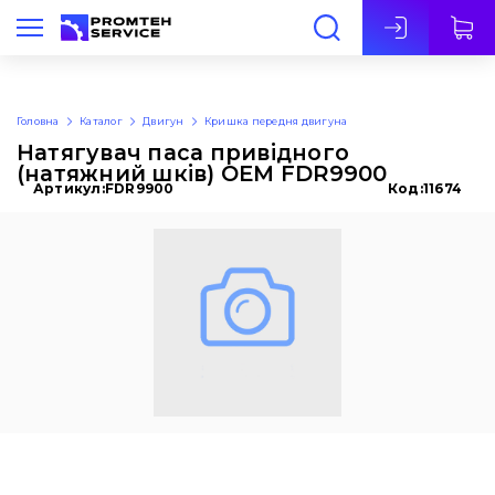
Укр
Головна
Каталог
Двигун
Кришка передня двигуна
Натягувач паса привідного
(натяжний шків) OEM FDR9900
Артикул:
FDR9900
Код:
11674