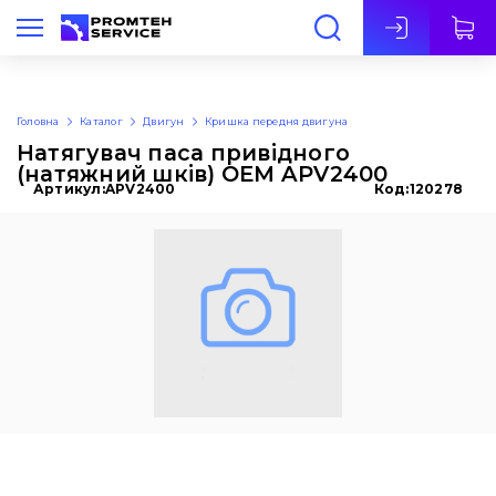
Укр
Головна
Каталог
Двигун
Кришка передня двигуна
Натягувач паса привідного
(натяжний шків) OEM APV2400
Артикул:
APV2400
Код:
120278