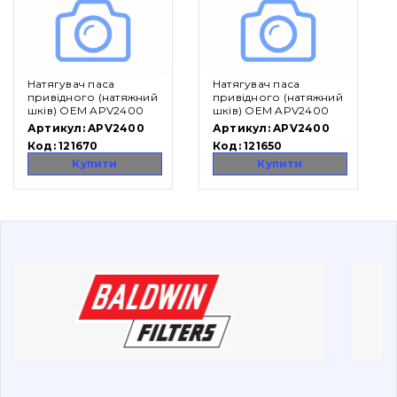
Вакансії
Натягувач паса
Натягувач паса
Каталог
привідного (натяжний
привідного (натяжний
шків) OEM APV2400
шків) OEM APV2400
Фільтри та мастильні матеріали
Артикул:
APV2400
Артикул:
APV2400
Код:
121670
Код:
121650
Пошук
Купити
Купити
Ходова частина
Болти, гайки і елементи кріплення
Коронки, зуби, адаптери, пальці, фіксатори
Ножі, ріжучі кромки
Захист (ковша, адаптера)
написати
зателефонувати
листа
Подушки амортизаційні