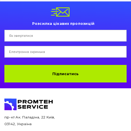
Пальці та Втулки
Двигун
Розсилка цікавих пропозицій
Гідравліка
Трансмісія
Рама і кузов
Ковші
Підписатись
Навісне обладнання
Буровий інструмент
Дорожня фреза
пр-кт Ак. Паладіна, 22 Київ,
03142, Україна
Електрообладнання