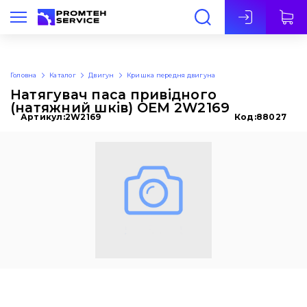
Укр
Головна
Каталог
Двигун
Кришка передня двигуна
Натягувач паса привідного
(натяжний шків) OEM 2W2169
Артикул:
2W2169
Код:
88027