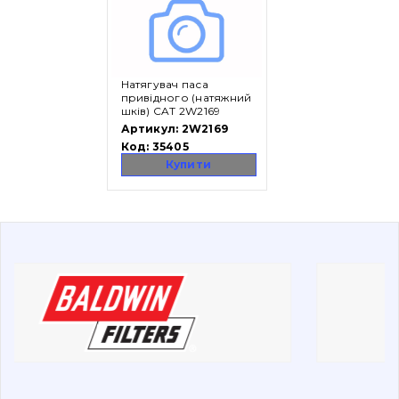
Вакансії
Натягувач паса
Каталог
привідного (натяжний
шків) CAT 2W2169
Фільтри та мастильні матеріали
Артикул:
2W2169
Код:
35405
Пошук
Купити
Ходова частина
Болти, гайки і елементи кріплення
Коронки, зуби, адаптери, пальці, фіксатори
Ножі, ріжучі кромки
Захист (ковша, адаптера)
написати
зателефонувати
листа
Подушки амортизаційні