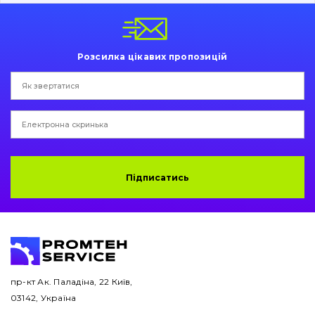
Пальці та Втулки
Двигун
Розсилка цікавих пропозицій
Гідравліка
Трансмісія
Рама і кузов
Ковші
Підписатись
Навісне обладнання
Буровий інструмент
Дорожня фреза
пр-кт Ак. Паладіна, 22 Київ,
03142, Україна
Електрообладнання