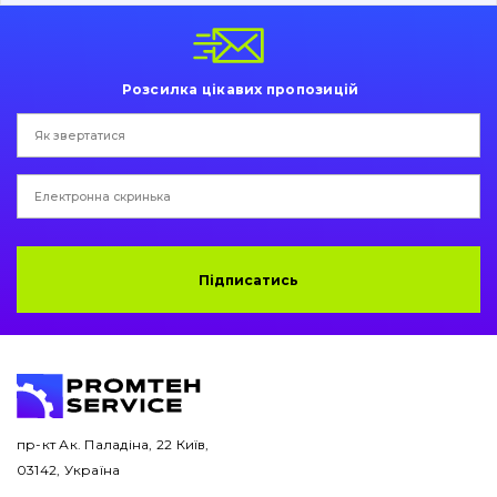
Пальці та Втулки
Двигун
Розсилка цікавих пропозицій
Гідравліка
Трансмісія
Рама і кузов
Ковші
Підписатись
Навісне обладнання
Буровий інструмент
Дорожня фреза
пр-кт Ак. Паладіна, 22 Київ,
03142, Україна
Електрообладнання