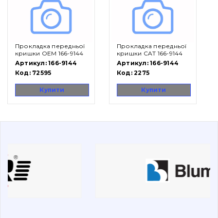
Вакансії
Прокладка передньої
Прокладка передньої
Каталог
кришки OEM 166-9144
кришки CAT 166-9144
Артикул:
166-9144
Артикул:
166-9144
Фільтри та мастильні матеріали
Код:
72595
Код:
2275
Пошук
Купити
Купити
Ходова частина
Болти, гайки і елементи кріплення
Коронки, зуби, адаптери, пальці, фіксатори
Ножі, ріжучі кромки
Захист (ковша, адаптера)
написати
зателефонувати
листа
Подушки амортизаційні