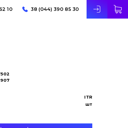
62 10
38 (044) 390 85 30
7502
2907
ITR
шт