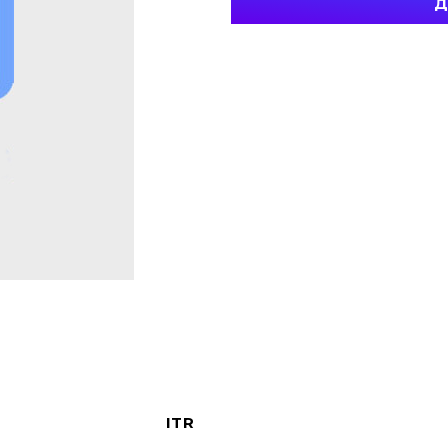
Д
ITR