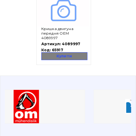
Вакансії
Кришка двигуна
Каталог
передня OEM
4089997
Фільтри та мастильні матеріали
Артикул:
4089997
Код:
65917
Пошук
Купити
Ходова частина
Болти, гайки і елементи кріплення
Коронки, зуби, адаптери, пальці, фіксатори
Ножі, ріжучі кромки
Захист (ковша, адаптера)
написати
зателефонувати
листа
Подушки амортизаційні