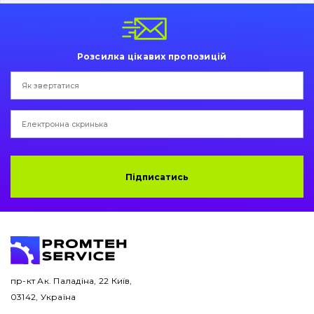
Пальці та Втулки
Двигун
Розсилка цікавих пропозицій
Гідравліка
Трансмісія
Рама і кузов
Ковші
Підписатись
Навісне обладнання
Буровий інструмент
Дорожня фреза
пр-кт Ак. Паладіна, 22 Київ,
03142, Україна
Електрообладнання