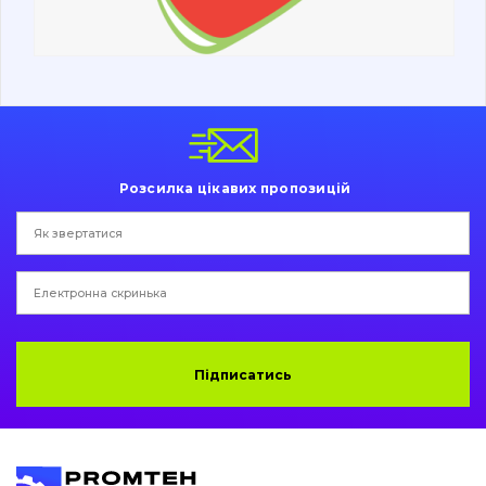
Ходова частина
Болти, гайки і елементи кріплення
Коронки, зуби, адаптери, пальці, фіксатори
Ножі, ріжучі кромки
Розсилка цікавих пропозицій
Захист (ковша, адаптера)
написати
зателефонувати
листа
Подушки амортизаційні
Пальці та Втулки
Двигун
Підписатись
Гідравліка
Трансмісія