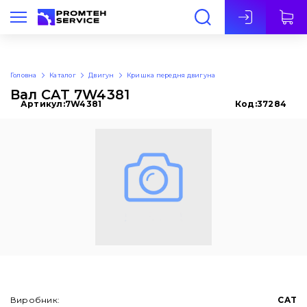
Укр
Головна
Каталог
Двигун
Кришка передня двигуна
Вал CAT 7W4381
Артикул:
7W4381
Код:
37284
Виробник:
CAT