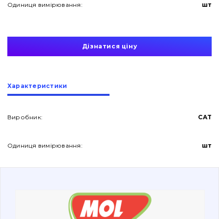
Одиниця вимірювання:
шт
Дізнатися ціну
Про нас
Характеристики
Контакти
Виробник:
CAT
Одиниця вимірювання:
шт
Вакансії
Каталог
Фільтри та мастильні матеріали
Пошук