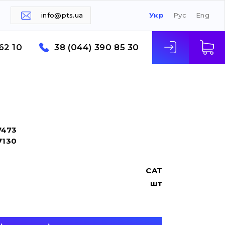
info@pts.ua
Укр
Рус
Eng
62 10
38 (044) 390 85 30
7473
7130
CAT
шт