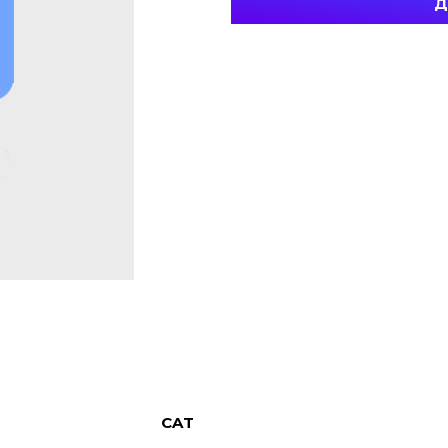
Д
CAT