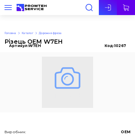
Укр
Головна
Каталог
Дорожня фреза
Різець OEM W7EH
Артикул:
W7EH
Код:
10267
Виробник:
OEM