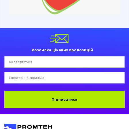
Ходова частина
Болти, гайки і елементи кріплення
Коронки, зуби, адаптери, пальці, фіксатори
Ножі, ріжучі кромки
Розсилка цікавих пропозицій
Захист (ковша, адаптера)
написати
зателефонувати
листа
Подушки амортизаційні
Пальці та Втулки
Двигун
Підписатись
Гідравліка
Трансмісія