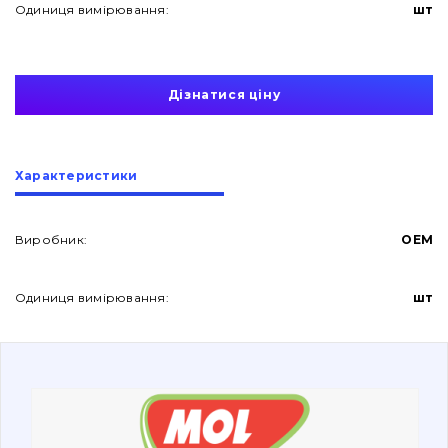
Одиниця вимірювання:
шт
Дізнатися ціну
Про нас
Характеристики
Контакти
Виробник:
OEM
Одиниця вимірювання:
шт
Вакансії
Каталог
Фільтри та мастильні матеріали
Пошук