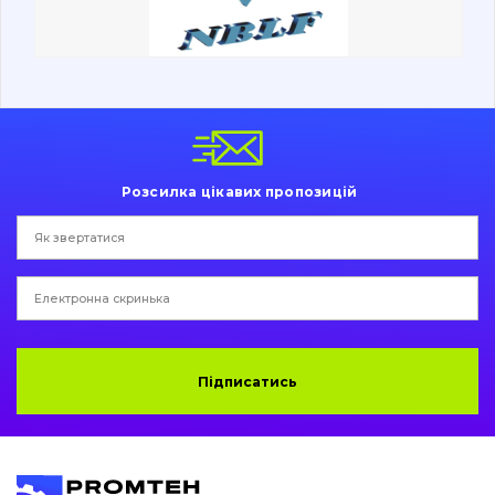
Ходова частина
Болти, гайки і елементи кріплення
Коронки, зуби, адаптери, пальці, фіксатори
Ножі, ріжучі кромки
Розсилка цікавих пропозицій
Захист (ковша, адаптера)
написати
зателефонувати
листа
Подушки амортизаційні
Пальці та Втулки
Двигун
Підписатись
Гідравліка
Трансмісія