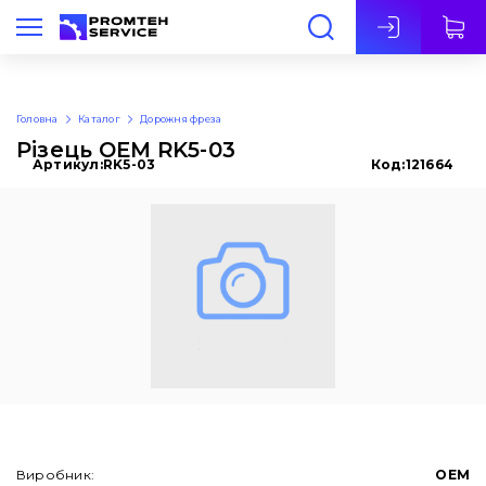
Укр
Головна
Каталог
Дорожня фреза
Різець OEM RK5-03
Артикул:
RK5-03
Код:
121664
Виробник:
OEM