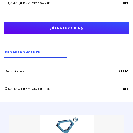
Одиниця вимірювання:
шт
Дізнатися ціну
Про нас
Характеристики
Контакти
Виробник:
OEM
Одиниця вимірювання:
шт
Вакансії
Каталог
Фільтри та мастильні матеріали
Пошук